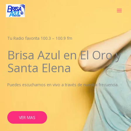
Ir
al
contenido
Tu Radio favorita 100.3 – 100.9 fm
Brisa Azul en El Oro y
Santa Elena
Puedes escucharnos en vivo a través de nuestra frecuencia.
VER MAS